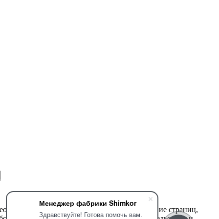
Менеджер фабрики Shimkor
део информацию, структуру, дизайн и оформление страниц,
Здравствуйте! Готова помочь вам.
обственность, защищены российским законодательством и