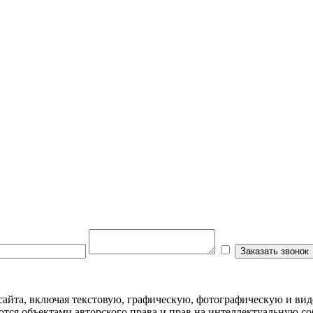
 сайта, включая текстовую, графическую, фотографическую и ви
тся объектами авторского права и прав на интеллектуальную с