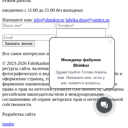
Режим работы:
ежедневно с 11:00 до 21:00 без выходных
Напишите нам:
info@shimkor.ru
fabrika.doss@yandex.ru
Все самое интересное на наших страницах в соцсетях
Менеджер фабрики
© 2023-2026 Fabrikashimkor. Все права защищены. Все
Shimkor
ресурсы сайта, включая текстовую, графическую,
Здравствуйте! Готова помочь
фотографическую и видео информацию, структуру, дизайн и
вам. Напишите мне, если у
оформление страниц, товарные знаки, доменное имя,
вас появятся вопросы.
фирменное наименование являются объектами авторского
права и прав на интеллектуальную собственность, защищены
российским законодательством и международными
соглашениями об охране авторских прав и интеллектуальной
собственности.
Разработка сайта
randee