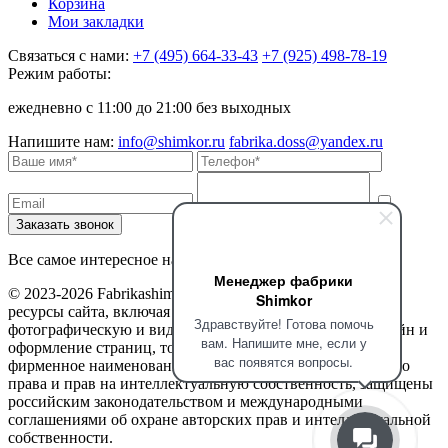
Корзина
Мои закладки
Связаться с нами:
+7 (495) 664-33-43
+7 (925) 498-78-19
Режим работы:
ежедневно с 11:00 до 21:00 без выходных
Напишите нам:
info@shimkor.ru
fabrika.doss@yandex.ru
Все самое интересное на наших страницах в соцсетях
Менеджер фабрики
© 2023-2026 Fabrikashimkor. Все права защищены. Все
Shimkor
ресурсы сайта, включая текстовую, графическую,
Здравствуйте! Готова помочь
фотографическую и видео информацию, структуру, дизайн и
вам. Напишите мне, если у
оформление страниц, товарные знаки, доменное имя,
вас появятся вопросы.
фирменное наименование являются объектами авторского
права и прав на интеллектуальную собственность, защищены
российским законодательством и международными
соглашениями об охране авторских прав и интеллектуальной
собственности.