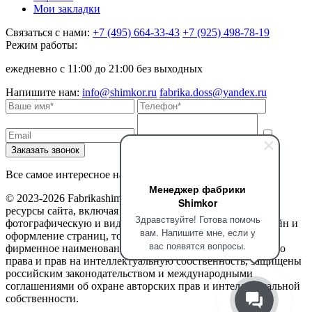
Мои закладки
Связаться с нами:
+7 (495) 664-33-43
+7 (925) 498-78-19
Режим работы:
ежедневно с 11:00 до 21:00 без выходных
Напишите нам:
info@shimkor.ru
fabrika.doss@yandex.ru
Все самое интересное на наших страницах в соцсетях
Менеджер фабрики
© 2023-2026 Fabrikashimkor. Все права защищены. Все
Shimkor
ресурсы сайта, включая текстовую, графическую,
Здравствуйте! Готова помочь
фотографическую и видео информацию, структуру, дизайн и
вам. Напишите мне, если у
оформление страниц, товарные знаки, доменное имя,
вас появятся вопросы.
фирменное наименование являются объектами авторского
права и прав на интеллектуальную собственность, защищены
российским законодательством и международными
соглашениями об охране авторских прав и интеллектуальной
собственности.