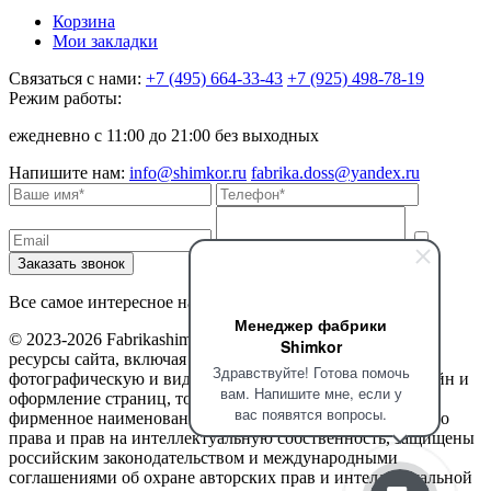
Корзина
Мои закладки
Связаться с нами:
+7 (495) 664-33-43
+7 (925) 498-78-19
Режим работы:
ежедневно с 11:00 до 21:00 без выходных
Напишите нам:
info@shimkor.ru
fabrika.doss@yandex.ru
Все самое интересное на наших страницах в соцсетях
Менеджер фабрики
© 2023-2026 Fabrikashimkor. Все права защищены. Все
Shimkor
ресурсы сайта, включая текстовую, графическую,
Здравствуйте! Готова помочь
фотографическую и видео информацию, структуру, дизайн и
вам. Напишите мне, если у
оформление страниц, товарные знаки, доменное имя,
вас появятся вопросы.
фирменное наименование являются объектами авторского
права и прав на интеллектуальную собственность, защищены
российским законодательством и международными
соглашениями об охране авторских прав и интеллектуальной