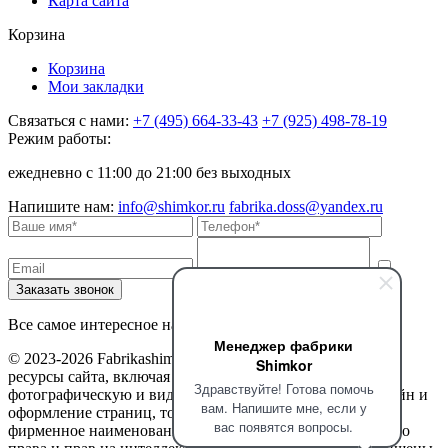
Карта сайта
Корзина
Корзина
Мои закладки
Связаться с нами:
+7 (495) 664-33-43
+7 (925) 498-78-19
Режим работы:
ежедневно с 11:00 до 21:00 без выходных
Напишите нам:
info@shimkor.ru
fabrika.doss@yandex.ru
Все самое интересное на наших страницах в соцсетях
Менеджер фабрики
© 2023-2026 Fabrikashimkor. Все права защищены. Все
Shimkor
ресурсы сайта, включая текстовую, графическую,
Здравствуйте! Готова помочь
фотографическую и видео информацию, структуру, дизайн и
вам. Напишите мне, если у
оформление страниц, товарные знаки, доменное имя,
вас появятся вопросы.
фирменное наименование являются объектами авторского