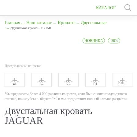
КАТАЛОГ
Главная
Наш каталог
Кровати
Двуспальные
Двуспальная кровать JAGUAR
НОВИНКА
-30%
Предполагаемые цвета:
Ещё
Ещё
Ещё
Ещё
Ещё
41
32
22
01
Мы предлагаем более 4 000 различных цветов, если Вы не нашли подходящего
оттенка, пожалуйста выберите “+” и мы предоставим полный каталог расцветок
Двуспальная кровать
JAGUAR