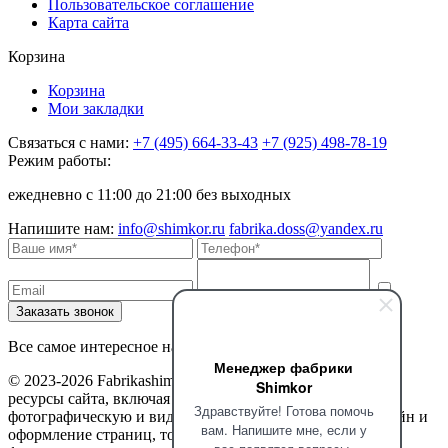
Пользовательское соглашение
Карта сайта
Корзина
Корзина
Мои закладки
Связаться с нами:
+7 (495) 664-33-43
+7 (925) 498-78-19
Режим работы:
ежедневно с 11:00 до 21:00 без выходных
Напишите нам:
info@shimkor.ru
fabrika.doss@yandex.ru
Все самое интересное на наших страницах в соцсетях
Менеджер фабрики
© 2023-2026 Fabrikashimkor. Все права защищены. Все
Shimkor
ресурсы сайта, включая текстовую, графическую,
Здравствуйте! Готова помочь
фотографическую и видео информацию, структуру, дизайн и
вам. Напишите мне, если у
оформление страниц, товарные знаки, доменное имя,