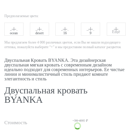
Предполагаемые цвета:
Ещё
Ещё
Ещё
Ещё
Ещё
ocean
desert
16
9
Мы предлагаем более 4 000 различных цветов, если Вы не нашли подходящего
оттенка, пожалуйста выберите “+” и мы предоставим полный каталог расцветок
Двуспальная Кровать BYANKA. Эта дизайнерская
двуспальная мягкая кровать с современным дизайном
идеально подходит для современных интерьеров. Ее чистые
линии и минималистичный стиль придают комнате
элегантность и стиль
Двуспальная кровать
BYANKA
36 400 ₽
Стоимость